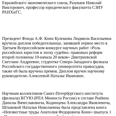
Евразийского экономического союза, Разуваев Николай
Викторович, профессор юридического факультета СЗИУ
РАНХиГС.
Президент Фонда А.Ф. Кони Кулешова Людмила Васильевна
вручила диплом победительнице, занявшей первое место в
Третьем Всероссийском конкурсе научных работ «Роль
российских юристов в эпоху судебно- правовых реформ
второй половины 19-начала 20 веков» Дмитриевской
Светлане Андреевне, студентке Северо-Западного филиала
Российского государственного университета правосудия,
также ей была вручена премия. Диплом вручен научному
руководителю Алексеевой Наталье Ивановне.
Научным коллективом Санкт-Петербургского института
(филиала) ВГУЮ (РПА Минюста России) в составе Рыбина
Данилы Вячеславовича, Кодинцева Александра Яковлевича,
Штыковой Натальи Николаевны была представлена книга
«Неизвестные труды Анатолия Федоровича Кони» (выпуск 1