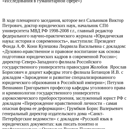
«Исследования в гуманитарной сфере»)
В ходе пленарного заседания, которое вел Сальников Виктор
Петрович, доктор юридических наук, начальник СПб
университета МВД РФ 1998-2008 г.г., главный редактор
федерального научно-практического журнала «Юридическая
наука: история и современность», выступили: Президент
Фонда А.Ф. Кони Кулешова Людмила Васильевна с докладом:
«Духовно-нравственное и правовое воспитание как основа
подготовки юридических кадров в современной России»;
директор Северо-Западного филиала Российского
государственного университета правосудия Жолобов Ярослав
Борисович и доцент кафедры этого филиала Ботанцов И.В. с
докладом «Зарождение и развитие специализированного
юридического образования в Российской империи»; Петухов
Вениамин Григорьевич профессор кафедры уголовного права
и криминологии государственного университета
аэрокосмического приборостроения, заслуженный юрист РФ с
докладом «Перерождение нравственной личности - самая
опасная форма ее деформации»; Грумбков Борис Валерьевич
генеральный директор издательского дома «Санкт-
Петербургские ведомости» с докладом «Русский язык в
юридических документах: как писать понятно и