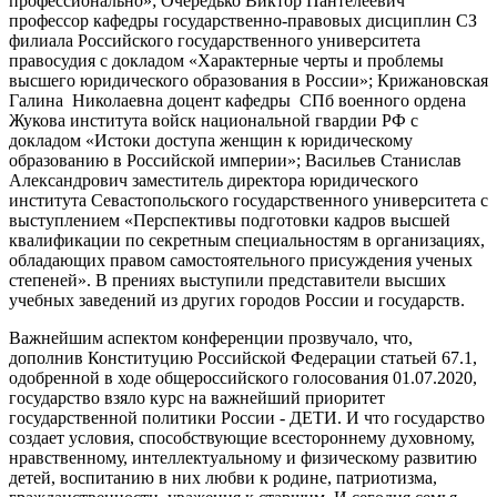
профессионально»; Очередько Виктор Пантелеевич
профессор кафедры государственно-правовых дисциплин СЗ
филиала Российского государственного университета
правосудия с докладом «Характерные черты и проблемы
высшего юридического образования в России»; Крижановская
Галина Николаевна доцент кафедры СПб военного ордена
Жукова института войск национальной гвардии РФ с
докладом «Истоки доступа женщин к юридическому
образованию в Российской империи»; Васильев Станислав
Александрович заместитель директора юридического
института Севастопольского государственного университета с
выступлением «Перспективы подготовки кадров высшей
квалификации по секретным специальностям в организациях,
обладающих правом самостоятельного присуждения ученых
степеней». В прениях выступили представители высших
учебных заведений из других городов России и государств.
Важнейшим аспектом конференции прозвучало, что,
дополнив Конституцию Российской Федерации статьей 67.1,
одобренной в ходе общероссийского голосования 01.07.2020,
государство взяло курс на важнейший приоритет
государственной политики России - ДЕТИ. И что государство
создает условия, способствующие всестороннему духовному,
нравственному, интеллектуальному и физическому развитию
детей, воспитанию в них любви к родине, патриотизма,