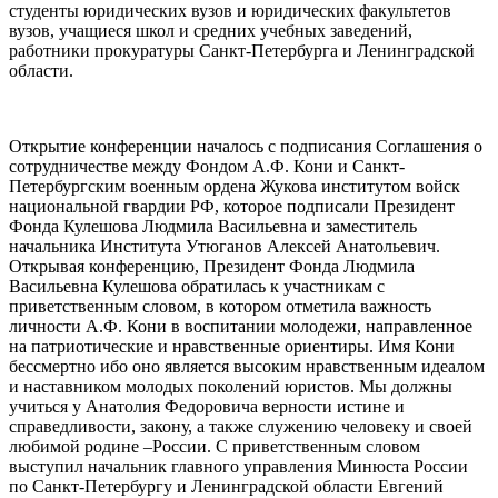
студенты юридических вузов и юридических факультетов
вузов, учащиеся школ и средних учебных заведений,
работники прокуратуры Санкт-Петербурга и Ленинградской
области.
Открытие конференции началось с подписания Соглашения о
сотрудничестве между Фондом А.Ф. Кони и Санкт-
Петербургским военным ордена Жукова институтом войск
национальной гвардии РФ, которое подписали Президент
Фонда Кулешова Людмила Васильевна и заместитель
начальника Института Утюганов Алексей Анатольевич.
Открывая конференцию, Президент Фонда Людмила
Васильевна Кулешова обратилась к участникам с
приветственным словом, в котором отметила важность
личности А.Ф. Кони в воспитании молодежи, направленное
на патриотические и нравственные ориентиры. Имя Кони
бессмертно ибо оно является высоким нравственным идеалом
и наставником молодых поколений юристов. Мы должны
учиться у Анатолия Федоровича верности истине и
справедливости, закону, а также служению человеку и своей
любимой родине –России. С приветственным словом
выступил начальник главного управления Минюста России
по Санкт-Петербургу и Ленинградской области Евгений