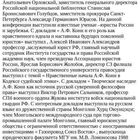
Анатольевич Орловский, заместитель генерального директора
Российской национальной библиотеки Станислав
Брониславович Голубцов, заместитель прокурора Санкт-
Петербурга Александр Германович Юрасов. На данной
конференции выступили известные ученые –юристы России
и зарубежья. С докладом « А.Ф. Кони и его роль как
нравственного идеала и наставника будущих поколений
юристов» выступил , Алексей Иванович Александров
профессор ,заслуженный юрист РФ, главный научный
сотрудник Института государства и права Российской
академии наук, член президиума Ассоциации юристов
России, Ярослав Борисович Жолобов, директор СЗ филиала
Российского государственного университета правосудия
выступил с темой « Нравственные начала А.Ф. Кони в
Кодексе судейской этики». С докладом « Творческое наследие
А.Ф. Кони как источник русской суверенной философии
права» выступил Виктор Петрович Сальников, профессор
СПб военного ордена Жукова института войск национальной
гвардии РФ. С интересным докладом выступила на русском
языке из дружественной страны Монголии Хурц Оюунцэцэг,
член Монгольского международного суда при торгово-
промышленной палате Монголии, главный юрисконсульт
общества с ограниченной ответственностью с иностранными
инвестициями « Газопровод Союз Восток» , выпускница
юридического факультета МГУ им. М.В. Ломоносова 1988